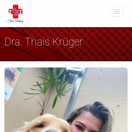
Toggle
navigati
Dra. Thais Krüger